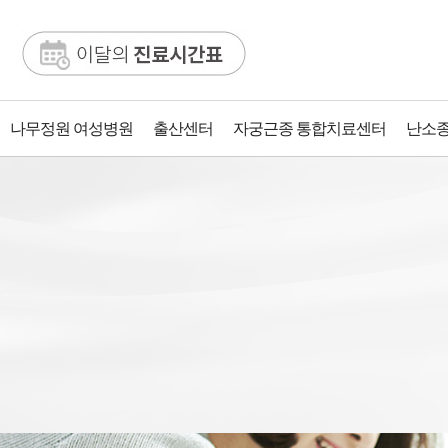
나무정원 여성병원
출산센터
자궁근종 통합치료센터
난소종