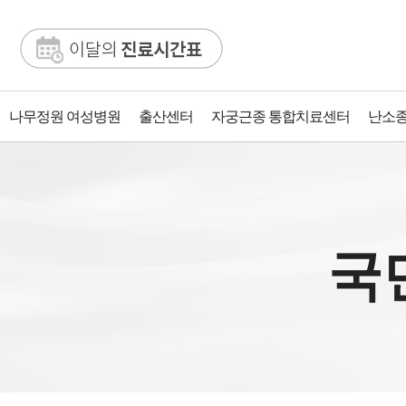
나무정원 여성병원
출산센터
자궁근종 통합치료센터
난소종
국